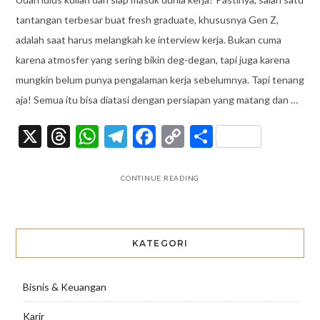
tantangan terbesar buat fresh graduate, khususnya Gen Z,
adalah saat harus melangkah ke interview kerja. Bukan cuma
karena atmosfer yang sering bikin deg-degan, tapi juga karena
mungkin belum punya pengalaman kerja sebelumnya. Tapi tenang
aja! Semua itu bisa diatasi dengan persiapan yang matang dan …
X
Threads
WhatsApp
Telegram
Facebook
Copy
Share
Link
CONTINUE READING
KATEGORI
Bisnis & Keuangan
Karir