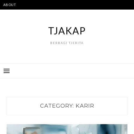
Skip
ABOUT
to
content
TJAKAP
BERBAGI TJERITA
CATEGORY:
KARIR