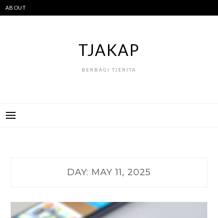
Skip
ABOUT
to
content
TJAKAP
BERBAGI TJERITA
DAY:
MAY 11, 2025