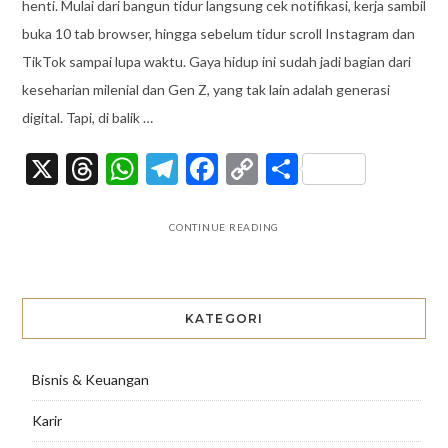
henti. Mulai dari bangun tidur langsung cek notifikasi, kerja sambil
buka 10 tab browser, hingga sebelum tidur scroll Instagram dan
TikTok sampai lupa waktu. Gaya hidup ini sudah jadi bagian dari
keseharian milenial dan Gen Z, yang tak lain adalah generasi
digital. Tapi, di balik …
X
Threads
WhatsApp
Telegram
Facebook
Copy
Share
Link
CONTINUE READING
KATEGORI
Bisnis & Keuangan
Karir